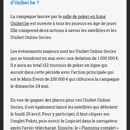
d’Unibet.be ?
La campagne lancée par la
salle de poker en ligne
Unibet.be
est ouverte à tous les joueurs en âge de jouer.
Elle comprend deux actions à savoir les satellites et les
Unibet Online Series.
Les événements majeurs sont les Unibet Online Series
qui se tiendront en mai avec une dotation de 1 000 000 €.
Il y aura au total 132 tournois de poker en ligne qui
auront dans cette période avec l’action principale qui
est le Main Event de 200 000 € qui clôturera la campagne
le dimanche 24 mai.
En vue de gagner des places pour ces Unibet Online
Series, il est également lancé les satellites qui débutent
le lundi 20 avril. Pour y participer, il faut cliquer sur
l’onglet Poker, puis ouvrir le Logiciel dans le navigateur
après l’avoir téléchargé. Ensuite, le « Planning complet »