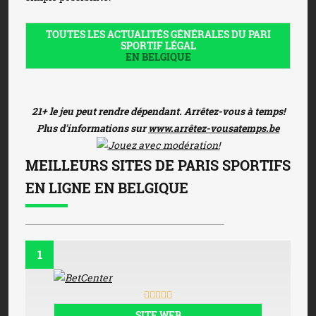
TOUTES LES ACTUALITÉS GÉNÉRALES DU PARI
SPORTIF LÉGAL
EN BELGIQUE
21+ le jeu peut rendre dépendant. Arrêtez-vous à temps!
Plus d'informations sur
www.arrêtez-vousatemps.be
MEILLEURS SITES DE PARIS SPORTIFS
EN LIGNE EN BELGIQUE
1
SITE WEB