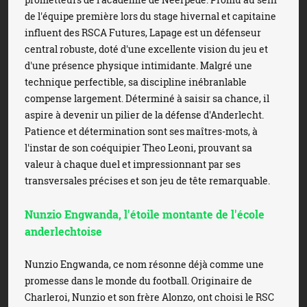
de l'équipe première lors du stage hivernal et capitaine
influent des RSCA Futures, Lapage est un défenseur
central robuste, doté d'une excellente vision du jeu et
d'une présence physique intimidante. Malgré une
technique perfectible, sa discipline inébranlable
compense largement. Déterminé à saisir sa chance, il
aspire à devenir un pilier de la défense d'Anderlecht.
Patience et détermination sont ses maîtres-mots, à
l'instar de son coéquipier Theo Leoni, prouvant sa
valeur à chaque duel et impressionnant par ses
transversales précises et son jeu de tête remarquable.
Nunzio Engwanda, l'étoile montante de l'école
anderlechtoise
Nunzio Engwanda, ce nom résonne déjà comme une
promesse dans le monde du football. Originaire de
Charleroi, Nunzio et son frère Alonzo, ont choisi le RSC