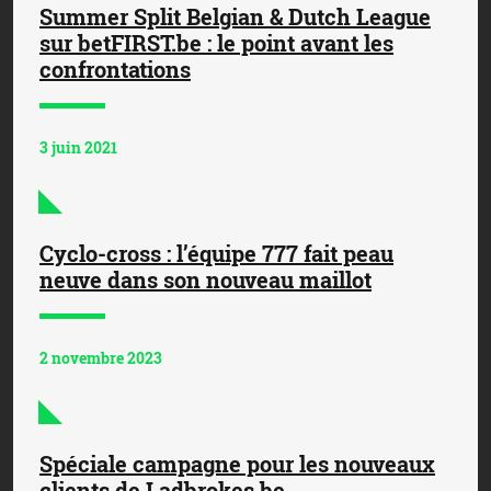
Summer Split Belgian & Dutch League
sur betFIRST.be : le point avant les
confrontations
3 juin 2021
Cyclo-cross : l’équipe 777 fait peau
neuve dans son nouveau maillot
2 novembre 2023
Spéciale campagne pour les nouveaux
clients de Ladbrokes.be