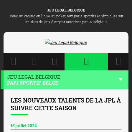
JEU LEGAL BELGIQUE
Jouer au casino en ligne, au poker, aux paris sportifs et hippiques sur
les sites de jeux d'argent autorisés par la Belgique
JEU LEGAL BELGIQUE
PARI SPORTIF BELGE
LES NOUVEAUX TALENTS DE LA JPL À
SUIVRE CETTE SAISON
15 juillet 2024