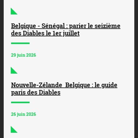
Belgique - Sénégal : parier le seizième
des Diables le 1er juillet
29 juin 2026
Nouvelle-Zélande  Belgique : le guide
paris des Diables
26 juin 2026