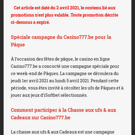
Cet article est daté du 2 avril 2021, le contenu lié aux
promotions n'est plus valable. Toute promotion décrite
ci-dessous a expiré.
Spéciale campagne du Casino777.be pour la
Pâque
À l’occasion des fêtes de pâque, le casino en ligne
Casino777.be a concocté une campagne spéciale pour
ce week-end de Pâques. La campagne se déroulera du
jeudi 1er avril 2021 au lundi 5 avril 2021. Pendant cette
période, vous êtes invité à récolter les ufs de Pâques et à
jouer aux jeux d’iSoftbet sélectionnés.
Comment participer à la Chasse aux ufs & aux
Cadeaux sur Casino777.be
La chasse aux ufs & aux Cadeaux est une campagne