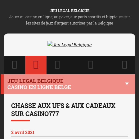
JEU LEGAL BELGIQUE
Jouer au casino en ligne, au poker, aux paris sportifs et hippiques sur
les sites de jeux d'argent autorisés par la Belgique
JEU LEGAL BELGIQUE
CASINO EN LIGNE BELGE
CHASSE AUX UFS & AUX CADEAUX
SUR CASINO777
2 avril 2021