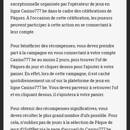
exceptionnelle organisée par l’opérateur de jeux en
ligne Casino777.be dans le cadre des célébrations de
Pâques. À l’occasion de cette célébration, les joueurs
peuvent participer à cette action en se connectant à
leur compte.
Pour bénéficier des récompenses, vous devez prendre
part à la campagne en vous connectant à votre compte
Casino777.be au moins 2 jours, puis trouver l’uf de
Pâques du jour et cliquer dessus pour l’ajouter à votre
panier. En effet, lors de cette campagne, il est caché
quotidiennement un uf sur la plateforme de jeux en
ligne Casino777.be. Vous devez parvenir à retrouver l’uf
et en cliquant dessus, il s’ajoutera à votre panier.
Pour obtenir des récompenses significatives, vous
devez récolter le plus grand nombre d’ufs possible. Pour
cela, n’oubliez pas de jouer à la sélection de Pâque de
jeux d’iSoftBet via la page d’accueil du Casino777.be.